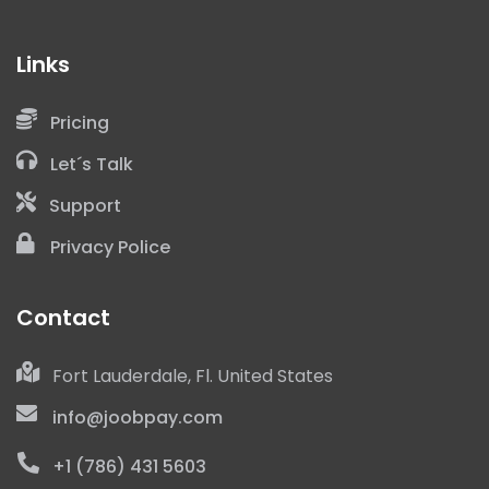
Links
He leído y acepto las
Políticas de Privacidad
Pricing
Let´s Talk
Support
Este sitio está protegido por reCAPTCHA y se aplican las
Políticas de
Privacy Police
Privacidad
y
Términos de Servicio
de Google.
Contact
Fort Lauderdale, Fl. United States
info@joobpay.com
+1 (786) 431 5603